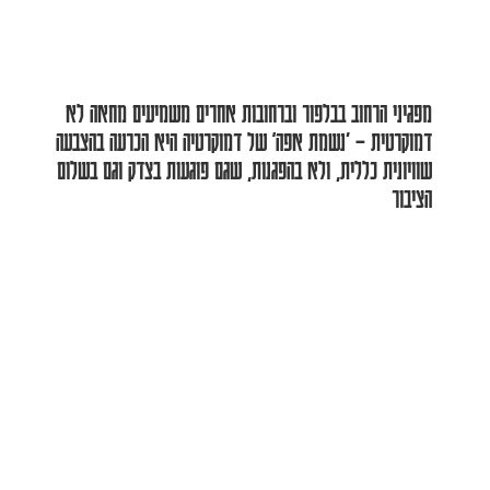
מפגיני הרחוב בבלפור וברחובות אחרים משמיעים מחאה לא
דמוקרטית – ‘נשמת אפה’ של דמוקרטיה היא הכרעה בהצבעה
שוויונית כללית, ולא בהפגנות, שגם פוגעות בצדק וגם בשלום
הציבור