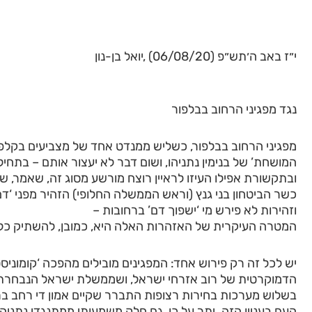
י״ז באב ה׳תש״פ (06/08/20) ,יואל בן-נון
נגד מפגיני הרחוב בבלפור
מפגיני הרחוב בבלפור, כשליש ממנדט אחד של מצביעים בקלפי
המושחת’ של בנימין נתניהו, ושום דבר לא יעצור אותם – בתחי
ובתקשורת אפילו העיזו לראיין רוצח מורשע מסוג זה, שאמר, שיש
כשר הביטחון בני גנץ (וראש הממשלה החלופי) הזהיר מפני ‘דם
וזהירות לא פירש מי ‘ישפוך דם’ ברחובות –
המטרה העיקרית של האזהרות האלה היא, כמובן, להשתיק כל 
יש לכל זה רק פירוש אחד: המפגינים מובילים מהפכה ‘קומונ
הדמוקרטית של רוב אזרחי ישראל, ושממשלת ישראל הנבחרת, 
בשלוש מערכות בחירות רצופות התברר שקיים אמון די רחב ב
העם בעניין הזה. יתר על כן, גם חלק משמעותי ממתנגדי נתניה