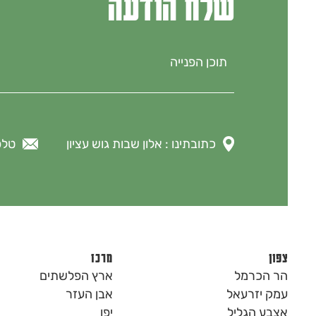
שלח הודעה
כתובתינו : אלון שבות גוש עציון
טלפון : 1
צפון
מרכז
הר הכרמל
ארץ הפלשתים
עמק יזרעאל
אבן העזר
אצבע הגליל
יפו