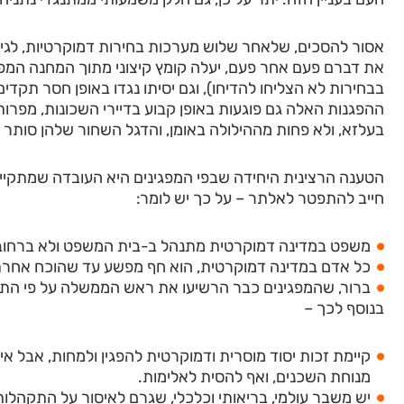
אסור להסכים, שלאחר שלוש מערכות בחירות דמוקרטיות, לגיטימיו
את דברם פעם אחר פעם, יעלה קומץ קיצוני מתוך המחנה המפס
בבחירות לא הצליחו להדיחו), וגם יסיתו נגדו באופן חסר תקדים
ההפגנות האלה גם פוגעות באופן קבוע בדיירי השכונות, מפרו
בעלזא, ולא פחות מההילולה באומן, והדגל השחור שלהן סותר 
הטענה הרצינית היחידה שבפי המפגינים היא העובדה שמתקיים
חייב להתפטר לאלתר – על כך יש לומר:
משפט במדינה דמוקרטית מתנהל ב-בית המשפט ולא ברחוב
כל אדם במדינה דמוקרטית, הוא חף מפשע עד שהוכח אחרת
ברור, שהמפגינים כבר הרשיעו את ראש הממשלה על פי הת
בנוסף לכך –
קיימת זכות יסוד מוסרית ודמוקרטית להפגין ולמחות, אבל א
מנוחת השכנים, ואף להסית לאלימות.
יש משבר עולמי, בריאותי וכלכלי, שגרם לאיסור על התקהלות 