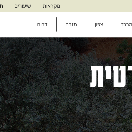
מקראות
שיעורים
ח
רכז
צפון
מזרח
דרום
טית