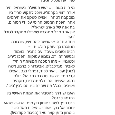
שאיראן תוכל להגיב?
מי היה מאמין, שראש ממשלה בישראל יהיה
אורח רצוי בקרמלין, ויוכל לתקוע טריז בין
מוסקבה לטהרן, ואפילו לשקם את היחסים
אחרי הפלת המטוס הרוסי על ידי הסורים,
בתואנה של מארב ישראלי?
אין אחד מכל מתנגדיו שאפילו מתקרב לגודל
‘נעליו’ –
ויחד עם זה, אי אפשר להכחיש, שכגובה
הנהגתו כך עומק חולשותיו –
רבים וטובים שעבדו עם נתניהו בצמוד
ובמשך זמן רב, נפגעו עמוקות והפכו ליריביו
ולשונאיו – מהו המכנה המשותף היחיד
לאביחי מנדלבליט, אביגדור ליברמן, משה
(בוגי) יעלון, יאיר לפיד, נפתלי בנט, ואפילו
עדי המדינה שגויסו נגד נתניהו? כולם
נפגעו אישית והפכו למתנגדים, נוקמים
ואויבים, בגלל מה שקרה ביניהם לבין ‘ביבי’.
האם יש דרך להסביר את המתח האישי בין
נתניהו לבנט?
בנט הפך לשר ביטחון רק מפני החשש שהוא
יחבור אל גנץ, ואחרי שהצליח מאד כשר
ביטחון בזמן קצר מאד (בניגוד לקודמיו!),