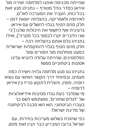
שהייתה מכניסה אותנו למלחמה ישירה מול
איראן בסדר גודל מטורף – נתניהו מנע זאת
בכל כוחו, העביר את המערכה לאו”ם,
לאירופה ולאמריקה, בהצלחה יוצאת דופן –
חלק מהם הטיף בגלוי להשלים עם איראן
גרעינית ואף לחשוף את היכולות שלנו (‘כי
שני הדברים יקרו לבסוף בכל מקרה’), ואילו
נתניהו בלם אותם בהצלחה רבה –
חלק מהם הטיף בגלוי להתקפלות ישראלית
כמעט מוחלטת מול הסורים ומול
הפלסטינים, שהייתה עלולה להביא עלינו
אסונות ביטחוניים ממש!
נתניהו גם מנע מלחמה גלויה וישירה כמה
פעמים, ובמיוחד דרך הקשר האישי עם נשיא
רוסיה, פוטין, והצליח לתקוע טריז בין איראן
לרוסיה –
מי שמדבר כעת נגדו מסיבות אידיאולוגיות
של ‘דגלים שחורים’, ומשתמש לשם כך
בעברו הביטחוני, הוא הוא סכנה לביטחונה
של מדינת ישראל!
כפי שהוכח בשלוש מערכות בחירות, עם
ישראל ברובו המכריע כבר הבין זאת מזמן.