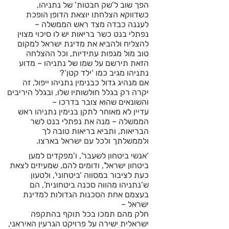
הפך שוב ל’שק חבטות’ של נתניהו,
כשדווקא הצלחתו יוצאת הדופן הופכת
לעננה כבדה מצד ראש הממשלה –
נפתלי בנט כשר בריאות יש לו סיכוי מצוין
להצליח ולהביא את מדינת ישראל למקום
טוב מול מגפות עתידיות, וכל ההצלחה
הזאת תירשם על שמו של נתניהו – מדוע
נתניהו מגיב כמו ‘ילד קטן’?
אם מנהיג גדול כבנימין נתניהו ייפול, זה
יקרה רק בגלל חולשותיו שלו, ובגלל היריבים
והשונאים שהוא צובר בדרכו –
עדיין לא מאוחר לתקן בנימין נתניהו ראש
הממשלה – מנה את נפתלי בנט לשר
הבריאות, ותביא בריאות טובה לך
ולממשלתך ולכל עם ישראל בארצו.
‘אנשי ביטחון לשעבר’, ו’מפקדים למען
ביטחון ישראל’, ודומים להם, שמעיזים לצאת
כעת לציבור במסווה ‘ביטחוני’, ולטעון
ש’נתניהו מהווה סכנה ביטחונית’, הם
בעצמם אחת הסכנות הגדולות למדינת
ישראל –
חלק מהם תמכו בכל תוקף בהתקפה
ישראלית ישירה על פרויקט הגרעין האיראני,