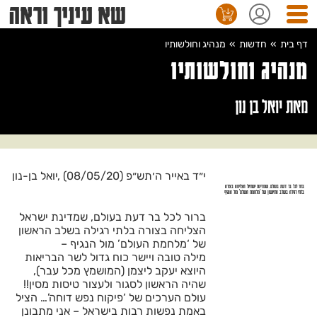
שא עיניך וראה
 מנוי
דלג
לתו
דף בית
»
חדשות
»
מנהיג וחולשותיו
המר
מנהיג וחולשותיו
מאת יואל בן נון
י״ד באייר ה׳תש״פ (08/05/20) ,יואל בן-נון
ברור לכל בר דעת בעולם, שמדינת ישראל הצליחה בצורה
בלתי רגילה בשלב הראשון של ‘מלחמת העולם’ מול הנגיף
ברור לכל בר דעת בעולם, שמדינת ישראל
הצליחה בצורה בלתי רגילה בשלב הראשון
של ‘מלחמת העולם’ מול הנגיף –
מילה טובה ויישר כוח גדול לשר הבריאות
היוצא יעקב ליצמן (המושמץ מכל עבר),
שהיה הראשון לסגור ולעצור טיסות מסין!!
עולם הערכים של ‘פיקוח נפש דוחה’… הציל
באמת נפשות רבות בישראל – אני מתבונן