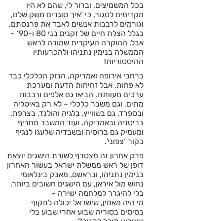
בכל המשמיצים, וברור לי, שהם לא היו
מקדימים לסגור, כי ‘איך סוגרים משק שלם,
וגורמים לרבבות אנשים לאבד את פרנסתם,
בגלל הצלת חיים של זקנים בני 80 ו-90’ –
אבל, ההוקרה העיקרית שמורה לראש
הממשלה בנימין נתניהו ולהכרעותיו
ההיסטוריות!
ברחבי אירופה ואמריקה, הנזק הכלכלי כבד
לא פחות, אבל זחיחות הדעת ומערכת
ערכים מעוותת, הביאו גם אלפים ורבבות
מתים, וגם משבר כלכלי – לא רק באיטליה
ובספרד, גם בשווייץ, בלגיה והולנד, בצרפת,
בריטניה ובאמריקה, ועוד המשבר מחריף
ומעמיק גם ברוסיה ובשבדיה שלעגו לנגיף
בקור ‘צפוני’.
פרק אחרון זה מצטרף לשורת הישגים יוצאת
דופן של ראש ממשלת ישראל בעשור האחרון
בנימין נתניהו, ובראשם, מאבק בינלאומי
נחוש מול איראן, עם הישגים חשובים ביותר,
בלי להיגרר למלחמה ישירה –
מי היה מאמין, שישראל יכולה לתקוף
בסיסים בסוריה שבוע אחרי שבוע בלי