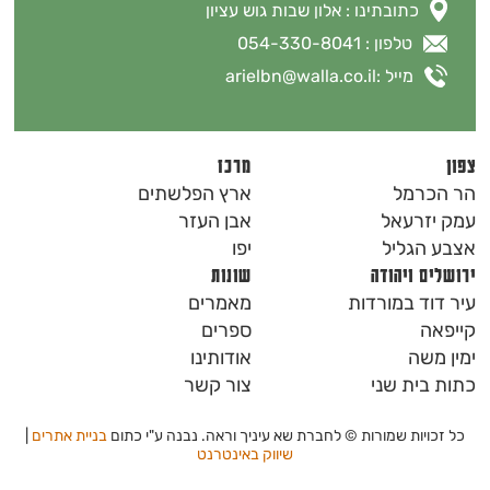
כתובתינו : אלון שבות גוש עציון
טלפון : 054-330-8041
מייל :
arielbn@walla.co.il
צפון
מרכז
הר הכרמל
ארץ הפלשתים
עמק יזרעאל
אבן העזר
אצבע הגליל
יפו
ירושלים ויהודה
שונות
עיר דוד במורדות
מאמרים
קייפאה
ספרים
ימין משה
אודותינו
כתות בית שני
צור קשר
כל זכויות שמורות © לחברת שא עיניך וראה. נבנה ע"י כתום
בניית אתרים
|
שיווק באינטרנט