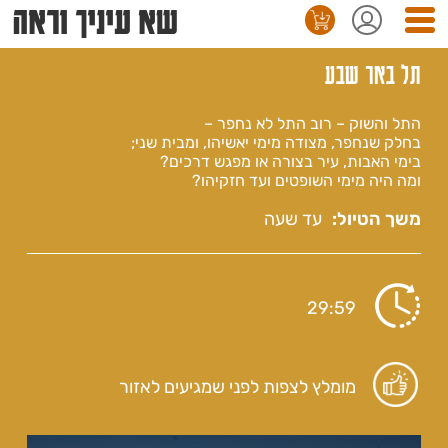
שא עיניך וראה
 מנוי
דלג
לתו
תל באר שבע
המר
התל והשוק – רוב התל לא נחפר –
בחלק שנחפר, מצודה מימי יאשיהו, ומבית שני;
בימי האבות, עיר בצורה או מפגש דרכים?
ומה היה מימי השופטים ועד חזקיהו?
משך הטיול:
עד שעה
29:59
מומלץ לצפות לפני שמגיעים לאזור