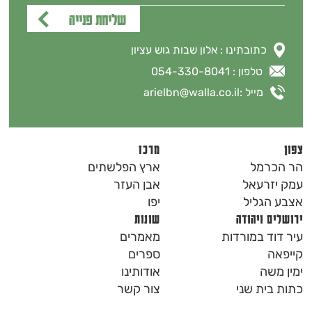
כתובתינו : אלון שבות גוש עציון
טלפון : 054-330-8041
מייל :
arielbn@walla.co.il
צפון
מרכז
הר הכרמל
ארץ הפלשתים
עמק יזרעאל
אבן העזר
אצבע הגליל
יפו
ירושלים ויהודה
שונות
עיר דוד במורדות
מאמרים
קייפאה
ספרים
ימין משה
אודותינו
כתות בית שני
צור קשר